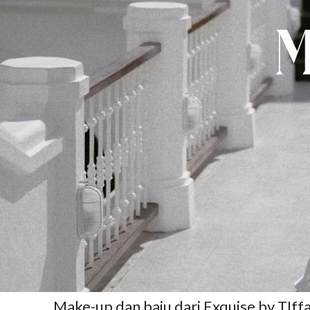
M
Make-up dan baju dari Exquise by TIffa