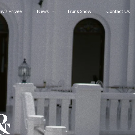
ny’s Privee
News
Trunk Show
Contact Us
Bride Stories
Article
&