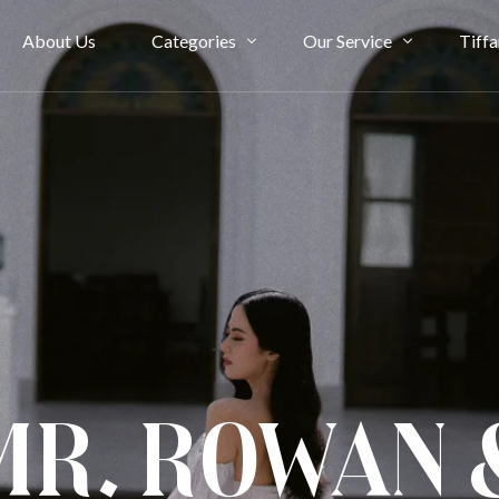
About Us
Categories
Our Service
Tiffa
Bridal Couture
Rent
Evening
Ownership
Cheongsam
Term & Condition
Kimono & Accessories
Mr. Rowan 